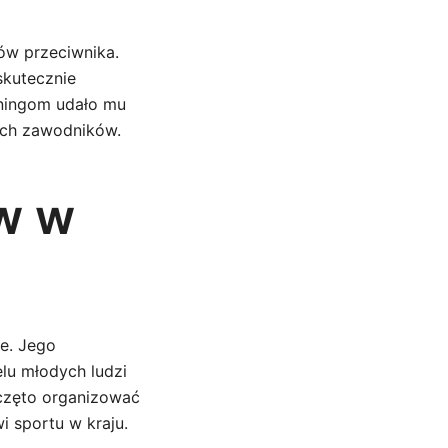
ów przeciwnika.
 skutecznie
ningom udało mu
ych zawodników.
w w
e. Jego
elu młodych ludzi
aczęto organizować
i sportu w kraju.