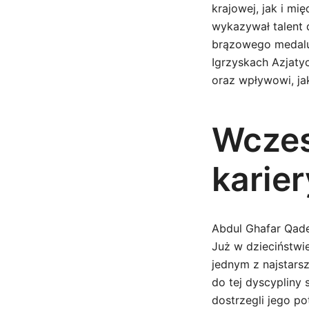
krajowej, jak i mi
wykazywał talent 
brązowego medalu 
Igrzyskach Azjatyc
oraz wpływowi, ja
Wczes
karier
Abdul Ghafar Qaderi
Już w dzieciństwi
jednym z najstars
do tej dyscypliny
dostrzegli jego po