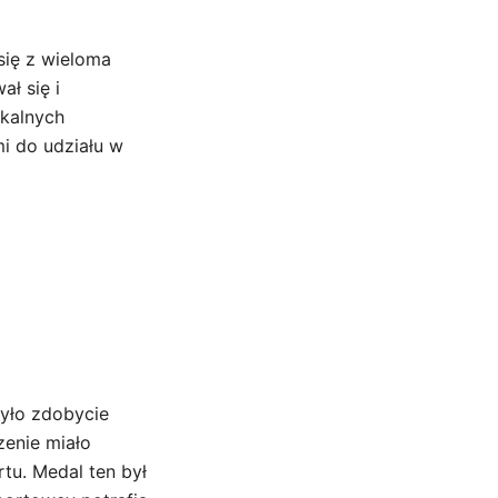
się z wieloma
ł się i
okalnych
i do udziału w
yło zdobycie
zenie miało
rtu. Medal ten był