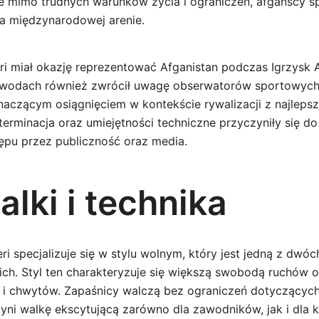
 mimo trudnych warunków życia i ograniczeń, afgańscy s
a międzynarodowej arenie.
i miał okazję reprezentować Afganistan podczas Igrzysk A
awodach również zwrócił uwagę obserwatorów sportowych.
znaczącym osiągnięciem w kontekście rywalizacji z najleps
eterminacja oraz umiejętności techniczne przyczyniły się 
ępu przez publiczność oraz media.
alki i technika
ri specjalizuje się w stylu wolnym, który jest jedną z dwó
ich. Styl ten charakteryzuje się większą swobodą ruchów 
 i chwytów. Zapaśnicy walczą bez ograniczeń dotyczącyc
yni walkę ekscytującą zarówno dla zawodników, jak i dla k