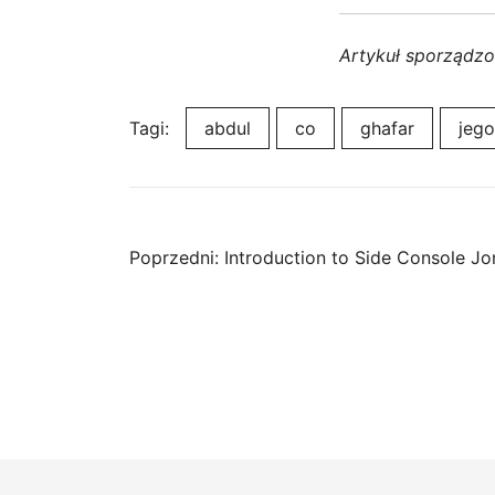
Artykuł sporządz
Tagi:
abdul
co
ghafar
jego
Nawigacja
Poprzedni:
Introduction to Side Console Jo
wpisu