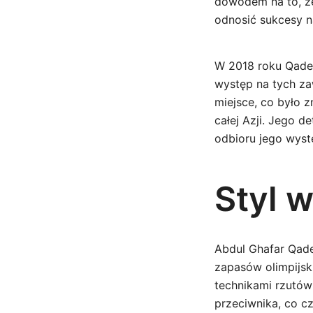
dowodem na to, że
odnosić sukcesy n
W 2018 roku Qader
występ na tych z
miejsce, co było 
całej Azji. Jego d
odbioru jego wyst
Styl w
Abdul Ghafar Qade
zapasów olimpijsk
technikami rzutów
przeciwnika, co cz