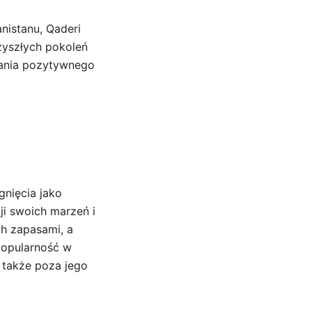
nistanu, Qaderi
zyszłych pokoleń
wania pozytywnego
gnięcia jako
i swoich marzeń i
h zapasami, a
popularność w
le także poza jego