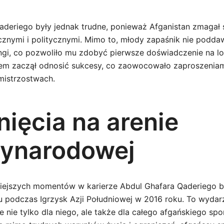
Qaderiego były jednak trudne, ponieważ Afganistan zmagał 
znymi i politycznymi. Mimo to, młody zapaśnik nie poddawa
ngi, co pozwoliło mu zdobyć pierwsze doświadczenie na l
em zaczął odnosić sukcesy, co zaowocowało zaproszeniam
mistrzostwach.
nięcia na arenie
ynarodowej
iejszych momentów w karierze Abdul Ghafara Qaderiego b
podczas Igrzysk Azji Południowej w 2016 roku. To wydar
nie tylko dla niego, ale także dla całego afgańskiego spo