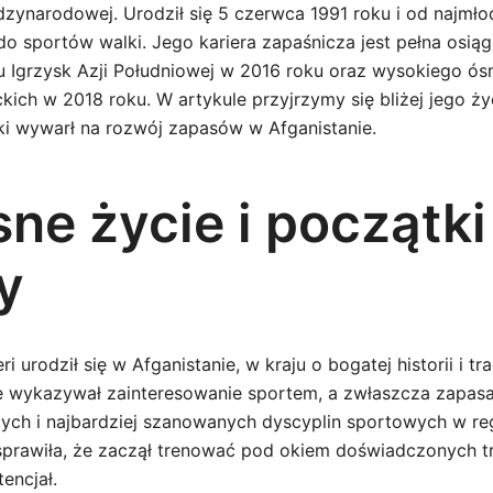
ędzynarodowej. Urodził się 5 czerwca 1991 roku i od najmło
do sportów walki. Jego kariera zapaśnicza jest pełna osiąg
Igrzysk Azji Południowej w 2016 roku oraz wysokiego ós
kich w 2018 roku. W artykule przyjrzymy się bliżej jego ży
ki wywarł na rozwój zapasów w Afganistanie.
ne życie i początki
y
 urodził się w Afganistanie, w kraju o bogatej historii i tr
e wykazywał zainteresowanie sportem, a zwłaszcza zapasa
zych i najbardziej szanowanych dyscyplin sportowych w reg
 sprawiła, że zaczął trenować pod okiem doświadczonych t
tencjał.