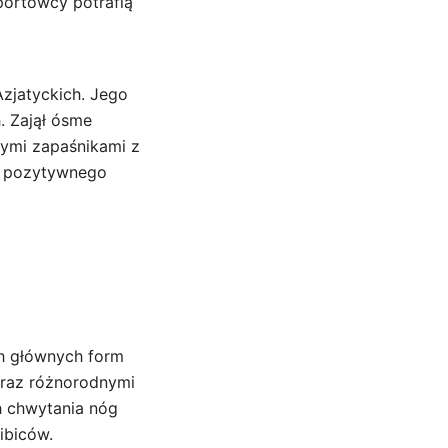
portowcy potrafią
zjatyckich. Jego
 Zajął ósme
zymi zapaśnikami z
do pozytywnego
ch głównych form
oraz różnorodnymi
h chwytania nóg
ibiców.