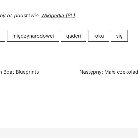
ony na podstawie:
Wikipedia (PL)
.
międzynarodowej
qaderi
roku
się
n Boat Blueprints
Następny:
Małe czekoladk