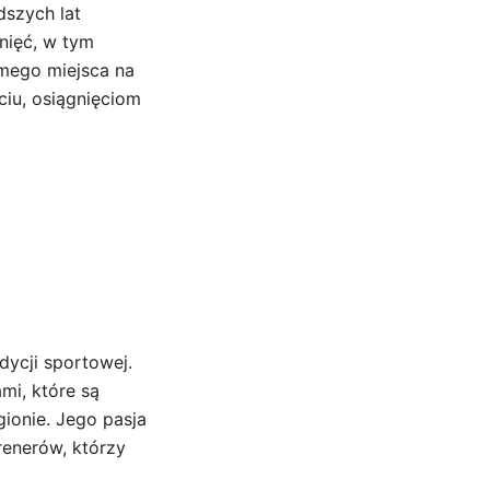
dszych lat
nięć, w tym
mego miejsca na
ciu, osiągnięciom
adycji sportowej.
mi, które są
ionie. Jego pasja
renerów, którzy