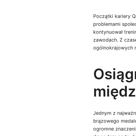
Początki kariery 
problemami społec
kontynuował treni
zawodach. Z czas
ogólnokrajowych 
Osiąg
międz
Jednym z najważn
brązowego medalu 
ogromne znaczenie 