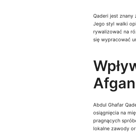
Qaderi jest znany
Jego styl walki op
rywalizować na r
się wypracować un
Wpływ
Afgan
Abdul Ghafar Qade
osiągnięcia na mi
pragnących spróbo
lokalne zawody or