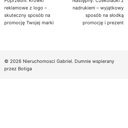
Nawigacja
Poprzedni:
Krówki
Następny:
Czekoladki z
wpisu
reklamowe z logo –
nadrukiem – wyjątkowy
skuteczny sposób na
sposób na słodką
promocję Twojej marki
promocję i prezent
© 2026 Nieruchomosci Gabriel. Dumnie wspierany
przez
Botiga