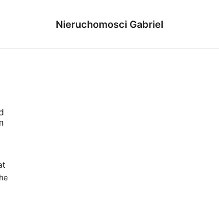
Nieruchomosci Gabriel
d
m
at
he