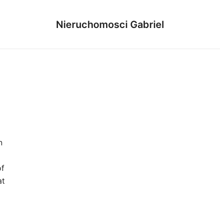
Nieruchomosci Gabriel
n
of
at