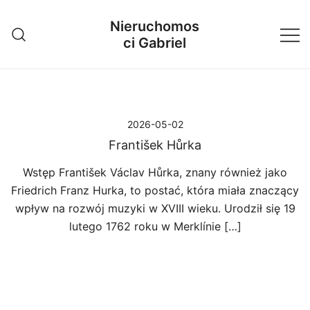
Przejdź
Nieruchomos
do
ci Gabriel
treści
2026-05-02
František Hůrka
Wstęp František Václav Hůrka, znany również jako
Friedrich Franz Hurka, to postać, która miała znaczący
wpływ na rozwój muzyki w XVIII wieku. Urodził się 19
lutego 1762 roku w Merklínie […]