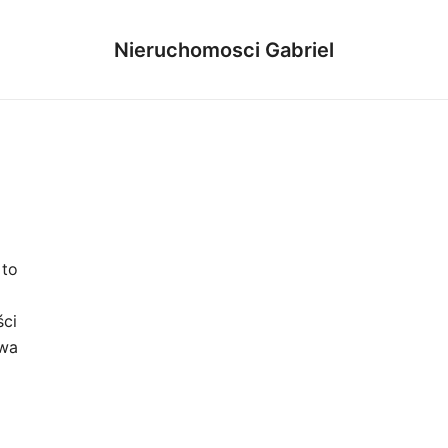
Nieruchomosci Gabriel
 to
ści
owa