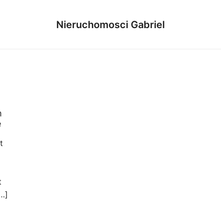
Nieruchomosci Gabriel
m
e
t
t
…]