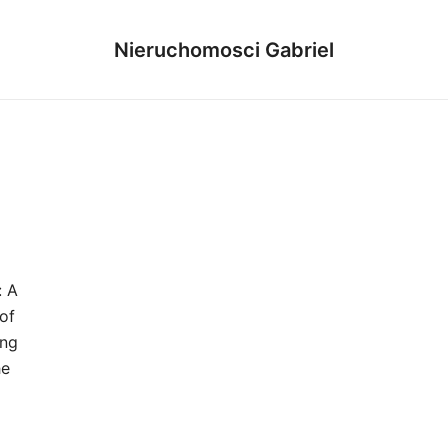
Nieruchomosci Gabriel
: A
of
ing
he