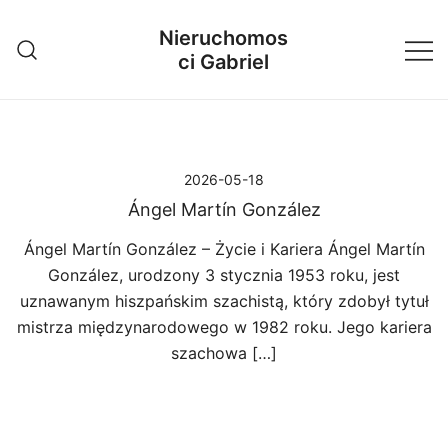
Przejdź
Nieruchomos
do
ci Gabriel
treści
2026-05-18
Ángel Martín González
Ángel Martín González – Życie i Kariera Ángel Martín
González, urodzony 3 stycznia 1953 roku, jest
uznawanym hiszpańskim szachistą, który zdobył tytuł
mistrza międzynarodowego w 1982 roku. Jego kariera
szachowa […]