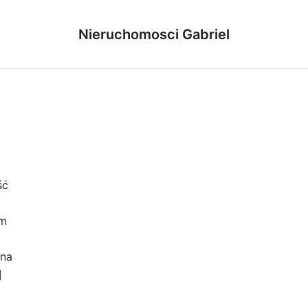
Nieruchomosci Gabriel
ść
ym
ana
]