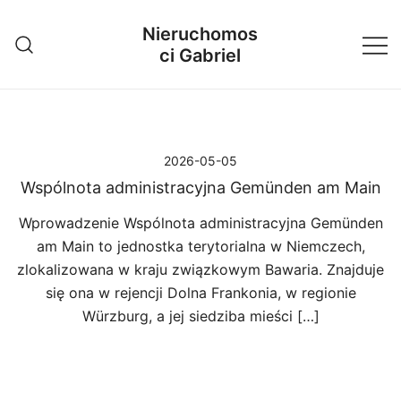
Przejdź
Nieruchomos
do
ci Gabriel
treści
2026-05-05
Wspólnota administracyjna Gemünden am Main
Wprowadzenie Wspólnota administracyjna Gemünden
am Main to jednostka terytorialna w Niemczech,
zlokalizowana w kraju związkowym Bawaria. Znajduje
się ona w rejencji Dolna Frankonia, w regionie
Würzburg, a jej siedziba mieści […]