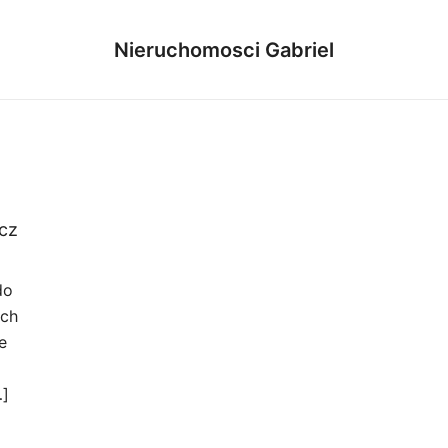
Nieruchomosci Gabriel
ucz
do
ach
e
…]