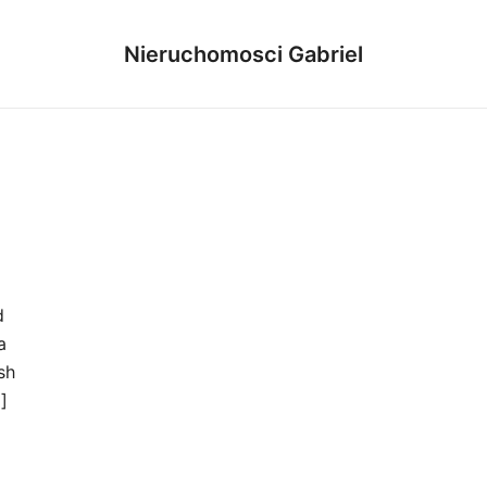
Nieruchomosci Gabriel
d
a
sh
]