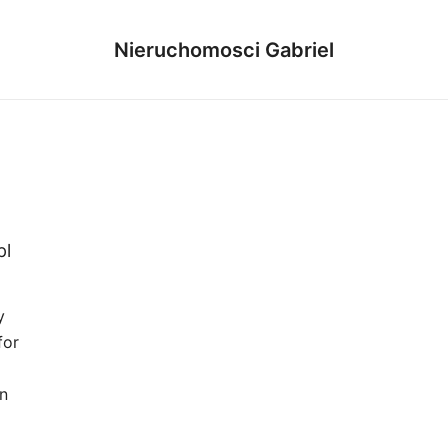
Nieruchomosci Gabriel
pl
y
for
n