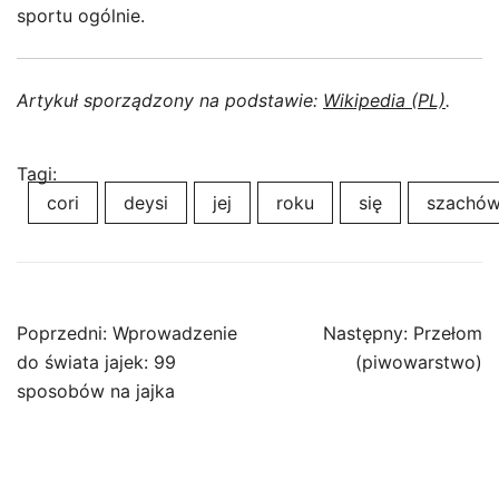
sportu ogólnie.
Artykuł sporządzony na podstawie:
Wikipedia (PL)
.
Tagi:
cori
deysi
jej
roku
się
szachó
Nawigacja
Poprzedni:
Wprowadzenie
Następny:
Przełom
wpisu
do świata jajek: 99
(piwowarstwo)
sposobów na jajka