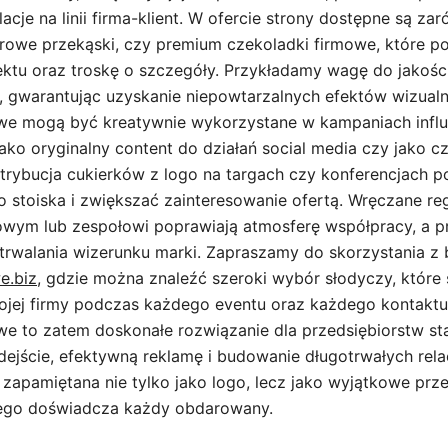
cje na linii firma-klient. W ofercie strony dostępne są z
zdrowe przekąski, czy premium czekoladki firmowe, które p
ktu oraz troskę o szczegóły. Przykładamy wagę do jakośc
 gwarantując uzyskanie niepowtarzalnych efektów wizual
we mogą być kreatywnie wykorzystane w kampaniach influ
ako oryginalny content do działań social media czy jako 
trybucja cukierków z logo na targach czy konferencjach po
 stoiska i zwiększać zainteresowanie ofertą. Wręczane reg
wym lub zespołowi poprawiają atmosferę współpracy, a pr
utrwalania wizerunku marki. Zapraszamy do skorzystania z 
e.biz
, gdzie można znaleźć szeroki wybór słodyczy, które 
ej firmy podczas każdego eventu oraz każdego kontaktu 
e to zatem doskonałe rozwiązanie dla przedsiębiorstw st
ejście, efektywną reklamę i budowanie długotrwałych relacj
 zapamiętana nie tylko jako logo, lecz jako wyjątkowe prz
rego doświadcza każdy obdarowany.