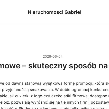
Nieruchomosci Gabriel
2026-06-04
mowe – skuteczny sposób na
e od dawna stanowią wyjątkową formę promocji, która sk
z przyjemnością smakowania. W dobie ogromnej konkurenc
akie jak cukierki z logo czy czekoladki firmowe, dostępne 
e.biz
, pozwalają wyróżnić się na tle innych firm i pozosta
u klientów. Słodycze reklamowe są nie tylko miłym gestem, 