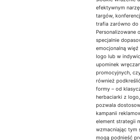
efektywnym narzę
targów, konferenc
trafia zarówno do
Personalizowane 
specjalnie dopaso
emocjonalną więź 
logo lub w indywi
upominek wręczany
promocyjnych, czy
również podkreśli
formy – od klasyc
herbaciarki z log
pozwala dostosow
kampanii reklamow
element strategii
wzmacniając tym 
mogą podnieść pre