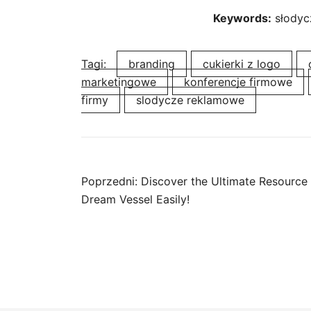
Keywords:
słodycz
Tagi:
branding
cukierki z logo
marketingowe
konferencje firmowe
firmy
slodycze reklamowe
Nawigacja
Poprzedni:
Discover the Ultimate Resource 
Dream Vessel Easily!
wpisu