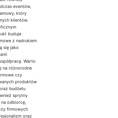
dczas eventów,
lamowy, który
nych klientów.
aficznym
ukt buduje
lamowe z nadrukiem
 się jako
anii
współpracę. Warto
ę na różnorodne
firmowe czy
rowanych produktów
oraz budżetu
ównież sprytny
 na odbiorcę,
czy firmowych
fesjonalizm oraz