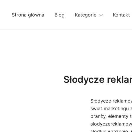
Przejdź
do
Strona główna
Blog
Kategorie
Kontakt
treści
Słodycze rekla
Słodycze reklamow
świat marketingu 
branży, elementy t
slodyczereklamow
słodkie wrażenie 