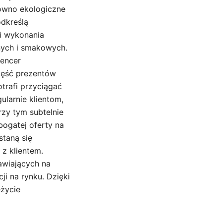
arówno ekologiczne
odkreślą
i wykonania
nych i smakowych.
encer
część prezentów
trafi przyciągać
ularnie klientom,
zy tym subtelnie
bogatej oferty na
staną się
z klientem.
awiających na
i na rynku. Dzięki
eżycie