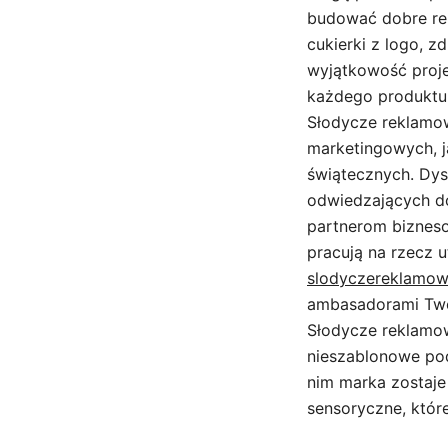
budować dobre rela
cukierki z logo, 
wyjątkowość proje
każdego produktu,
Słodycze reklamo
marketingowych, j
świątecznych. Dys
odwiedzających do
partnerom bizneso
pracują na rzecz 
slodyczereklamow
ambasadorami Twoj
Słodycze reklamow
nieszablonowe pod
nim marka zostaje
sensoryczne, któ