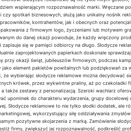
dziem wspierającym rozpoznawalność marki. Wręczane po
ji czy spotkań biznesowych, służą jako unikalny nośnik rek
 pracowników, kontrahentów, jak i obecnych oraz potencjal
opakowania z firmowym logo, życzeniami lub motywem gr
wanym do danej okazji powoduje, że każdy wręczony prod
i zapisuje się w pamięci odbiorcy na długo. Słodycze rek
dualnie zaprojektowanych papierkach doskonale sprawdzają
 przy okazji świąt, jubileuszów firmowych, podczas kamp
 jako element pakíetów powitalnych lub podziękowań za 
ć, że wybierając słodycze reklamowe można decydować si
znych krówek, przez wykwintne praliny, aż po czekoladki 
o, a także zestawy z personalizacją. Szeroki wachlarz ofe
ać upominek do charakteru wydarzenia, grupy docelowej 
ej. Słodycze reklamowe to nie tylko słodki dodatek, ale r
 marketingowej, wykorzystujący siłę oddziaływania zmysłów
samym pozytywne skojarzenia z marką. Zamówienie słody
stiż firmy, zwiększyć jej rozpoznawalność, podkreślić pro