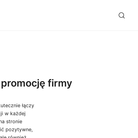
 promocję firmy
utecznie łączy
ji w każdej
na stronie
wić pozytywne,
ale również