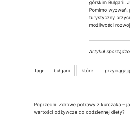
górskim Bułgarii. 
Pomimo wyzwań, pr
turystyczny przyc
możliwości rozwoj
Artykuł sporządz
Tagi:
bułgarii
które
przyciągaj
Nawigacja
Poprzedni:
Zdrowe potrawy z kurczaka – j
wartości odżywcze do codziennej diety?
wpisu