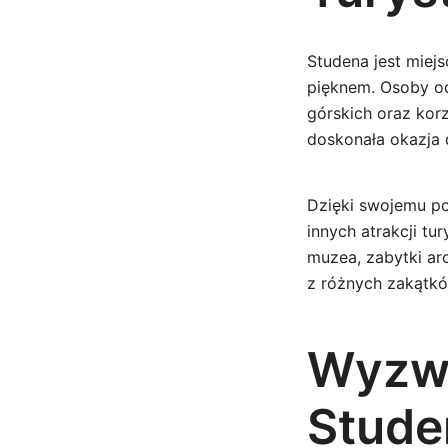
Studena jest miej
pięknem. Osoby od
górskich oraz kor
doskonała okazja 
Dzięki swojemu p
innych atrakcji t
muzea, zabytki ar
z różnych zakątków
Wyzwa
Stude