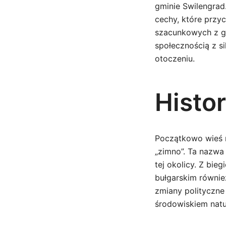
gminie Swilengrad
cechy, które przy
szacunkowych z gr
społecznością z si
otoczeniu.
Histo
Początkowo wieś n
„zimno”. Ta nazwa
tej okolicy. Z bie
bułgarskim równie
zmiany polityczne 
środowiskiem natu