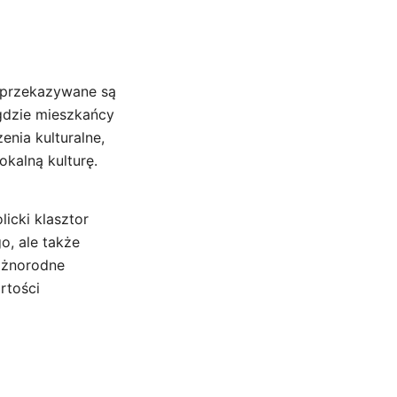
e przekazywane są
gdzie mieszkańcy
nia kulturalne,
okalną kulturę.
icki klasztor
o, ale także
óżnorodne
rtości