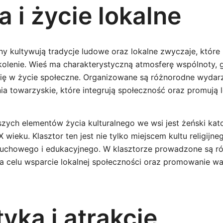
a i życie lokalne
y kultywują tradycje ludowe oraz lokalne zwyczaje, któr
kolenie. Wieś ma charakterystyczną atmosferę wspólnoty, 
się w życie społeczne. Organizowane są różnorodne wydarze
nia towarzyskie, które integrują społeczność oraz promują l
ych elementów życia kulturalnego we wsi jest żeński katol
ieku. Klasztor ten jest nie tylko miejscem kultu religijneg
duchowego i edukacyjnego. W klasztorze prowadzone są r
na celu wsparcie lokalnej społeczności oraz promowanie wa
yka i atrakcje