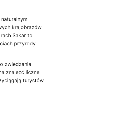
z naturalnym
iwych krajobrazów
órach Sakar to
ciach przyrody.
o zwiedzania
a znaleźć liczne
zyciągają turystów