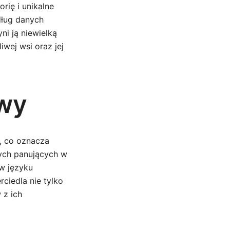
rię i unikalne
dług danych
i ją niewielką
iwej wsi oraz jej
zwy
, co oznacza
ych panujących w
 w języku
ciedla nie tylko
 z ich