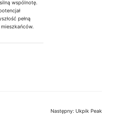
 silną wspólnotę.
potencjał
yszłość pełną
h mieszkańców.
Następny:
Ukpik Peak