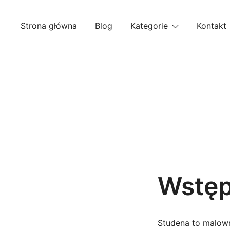
Przejdź
do
Strona główna
Blog
Kategorie
Kontakt
treści
Wstę
Studena to malown