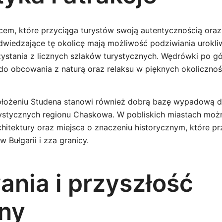
scem, które przyciąga turystów swoją autentycznością ora
wiedzające tę okolicę mają możliwość podziwiania urokl
zystania z licznych szlaków turystycznych. Wędrówki po g
do obcowania z naturą oraz relaksu w pięknych okolicznoś
ołożeniu Studena stanowi również dobrą bazę wypadową d
urystycznych regionu Chaskowa. W pobliskich miastach możn
chitektury oraz miejsca o znaczeniu historycznym, które pr
 Bułgarii i zza granicy.
nia i przyszłość
ny