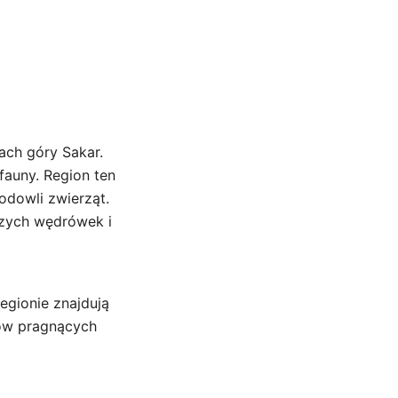
ach góry Sakar.
fauny. Region ten
odowli zwierząt.
szych wędrówek i
egionie znajdują
stów pragnących