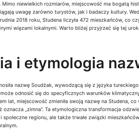
. Mimo niewielkich rozmiarów, miejscowość ma bogatą histo
ciągają uwagę zarówno turystów, jak i badaczy kultury. We
udnia 2018 roku, Studena liczyła 472 mieszkańców, co czyn
lnymi więzami lokalnymi. Warto bliżej przyjrzeć się tej urokl
ria i etymologia na
osiła nazwę Soudżak, wywodzącą się z języka tureckiego
 może odnosić się do specyficznych warunków klimatyczn
giem lat, miejscowość zmieniła swoją nazwę na Studena, co
ż oznacza „zimna”. Ta etymologiczna transformacja odzwier
i społeczne regionu, ale także trwałe związki mieszkańców
ralnym.