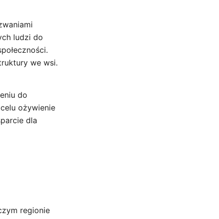
yzwaniami
ch ludzi do
społeczności.
truktury we wsi.
eniu do
 celu ożywienie
parcie dla
iczym regionie