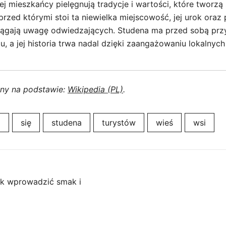
Jej mieszkańcy pielęgnują tradycje i wartości, które tworzą
zed którymi stoi ta niewielka miejscowość, jej urok oraz 
iągają uwagę odwiedzających. Studena ma przed sobą prz
u, a jej historia trwa nadal dzięki zaangażowaniu lokalnyc
ony na podstawie:
Wikipedia (PL)
.
ą
się
studena
turystów
wieś
wsi
ak wprowadzić smak i