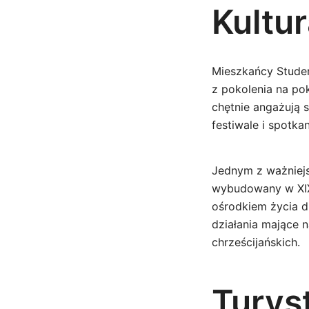
Kultur
Mieszkańcy Studen
z pokolenia na po
chętnie angażują 
festiwale i spotka
Jednym z ważniejsz
wybudowany w XIX w
ośrodkiem życia 
działania mające 
chrześcijańskich.
Turyst