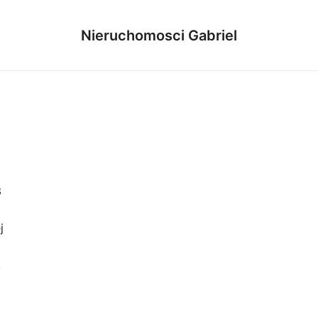
Nieruchomosci Gabriel
3
j
,