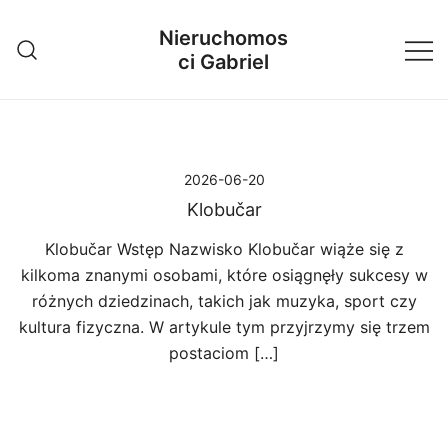
Przejdź
Nieruchomos
do
ci Gabriel
treści
2026-06-20
Klobučar
Klobučar Wstęp Nazwisko Klobučar wiąże się z
kilkoma znanymi osobami, które osiągnęły sukcesy w
różnych dziedzinach, takich jak muzyka, sport czy
kultura fizyczna. W artykule tym przyjrzymy się trzem
postaciom […]