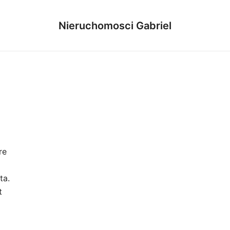
Nieruchomosci Gabriel
re
ta.
t