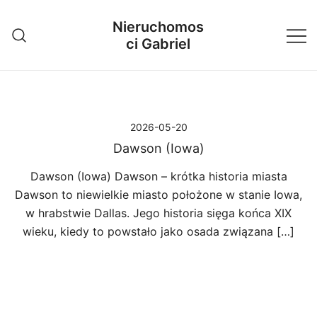
Przejdź
Nieruchomos
do
ci Gabriel
treści
2026-05-20
Dawson (Iowa)
Dawson (Iowa) Dawson – krótka historia miasta
Dawson to niewielkie miasto położone w stanie Iowa,
w hrabstwie Dallas. Jego historia sięga końca XIX
wieku, kiedy to powstało jako osada związana […]