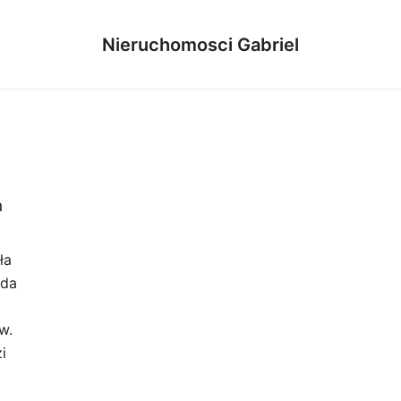
Nieruchomosci Gabriel
a
ła
żda
w.
i