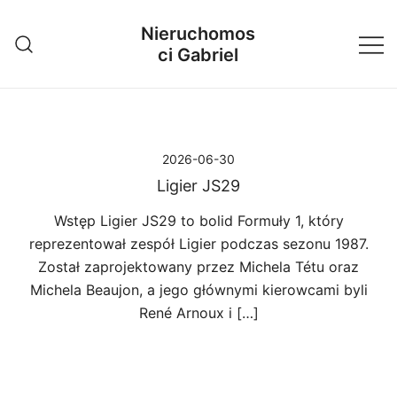
Przejdź
Nieruchomos
do
ci Gabriel
treści
2026-06-30
Ligier JS29
Wstęp Ligier JS29 to bolid Formuły 1, który
reprezentował zespół Ligier podczas sezonu 1987.
Został zaprojektowany przez Michela Tétu oraz
Michela Beaujon, a jego głównymi kierowcami byli
René Arnoux i […]