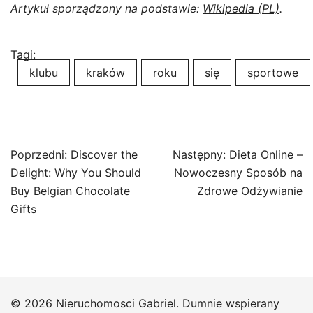
Artykuł sporządzony na podstawie:
Wikipedia (PL)
.
Tagi:
klubu
kraków
roku
się
sportowe
Nawigacja
Poprzedni:
Discover the
Następny:
Dieta Online –
wpisu
Delight: Why You Should
Nowoczesny Sposób na
Buy Belgian Chocolate
Zdrowe Odżywianie
Gifts
© 2026 Nieruchomosci Gabriel. Dumnie wspierany