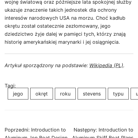
wojnę światową oraz późniejsze lata spokojnej służby
ukazuje znaczenie takich jednostek dla ochrony
interesów narodowych USA na morzu. Choć kadłub
okrętu został ostatecznie zezłomowany, jego
dziedzictwo żyje dalej w pamięci tych, którzy znają
historię amerykańskiej marynarki i jej osiągnięcia.
Artykuł sporządzony na podstawie:
Wikipedia (PL)
.
Tagi:
jego
okręt
roku
stevens
typu
Nawigacja
Poprzedni:
Introduction to
Następny:
Introduction to
Aluminum Jon Boat Design
Aluminum Skiff Boat Plans