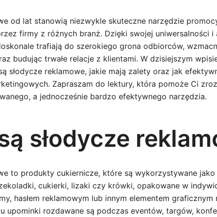
e od lat stanowią niezwykle skuteczne narzędzie promoc
ez firmy z różnych branż. Dzięki swojej uniwersalności i 
doskonale trafiają do szerokiego grona odbiorców, wzmac
az budując trwałe relacje z klientami. W dzisiejszym wpisi
są słodycze reklamowe, jakie mają zalety oraz jak efektyw
etingowych. Zapraszam do lektury, która pomoże Ci zroz
wanego, a jednocześnie bardzo efektywnego narzędzia.
 są słodycze rekla
e to produkty cukiernicze, które są wykorzystywane jako 
ekoladki, cukierki, lizaki czy krówki, opakowane w indywid
irmy, hasłem reklamowym lub innym elementem graficznym
ju upominki rozdawane są podczas eventów, targów, konfer