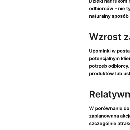
Dzięki nadrukom 
odbiorców – nie t
naturalny sposób
Wzrost z
Upominki w posta
potencjalnym klie
potrzeb odbiorcy.
produktów lub us
Relatywn
W porównaniu do 
zaplanowana akcja
szczególnie atrak