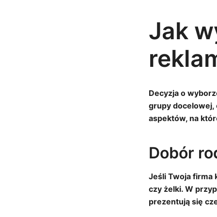
Jak w
rekla
Decyzja o wyborz
grupy docelowej, 
aspektów, na któ
Dobór ro
Jeśli Twoja firma
czy żelki. W prz
prezentują się cz