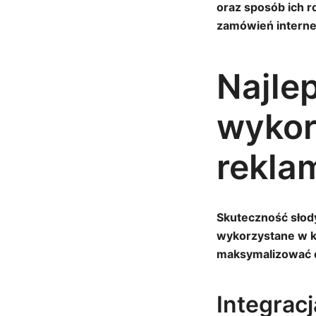
oraz sposób ich r
zamówień interne
Najle
wykor
rekla
Skuteczność słody
wykorzystane w k
maksymalizować e
Integrac