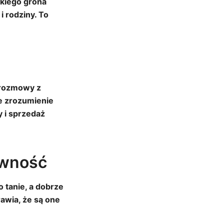
okiego grona
i rodziny. To
 rozmowy z
ze zrozumienie
y i sprzedaż
ywność
 tanie, a dobrze
awia, że są one