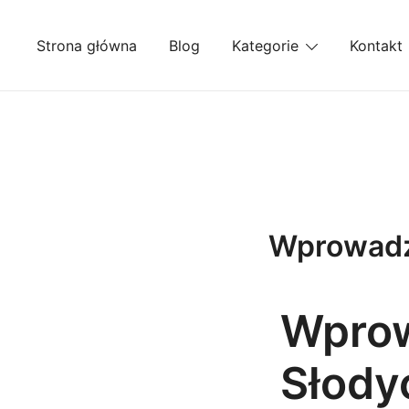
Przejdź
do
Strona główna
Blog
Kategorie
Kontakt
treści
Wprowadz
Wprow
Słody