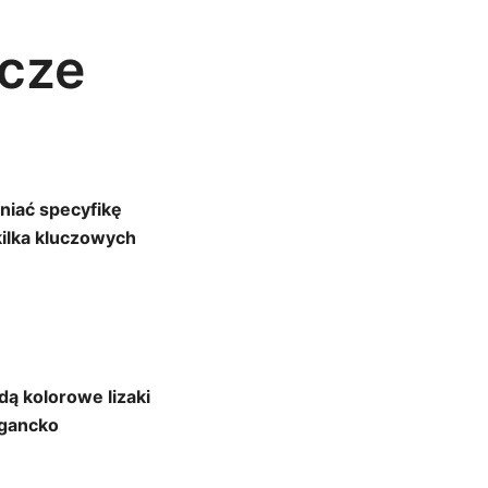
ycze
iać specyfikę
kilka kluczowych
dą kolorowe lizaki
egancko