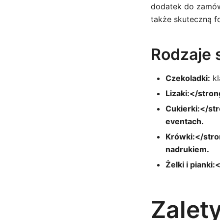
dodatek do zamówi
także skuteczną f
Rodzaje 
Czekoladki:
kl
Lizaki:</stro
Cukierki:</st
eventach.
Krówki:</stro
nadrukiem.
Żelki i piank
Zalet