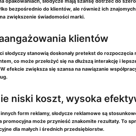
na opakowaniach, słodycze mają szansę dotrzeć do szer
ylko bezpośrednio do klientów, ale również ich znajomych 
 na zwiększenie świadomości marki.
aangażowania klientów
ci słodyczy stanowią doskonały pretekst do rozpoczęcia
ntem, co może przełożyć się na dłuższą interakcję i leps
 W efekcie zwiększa się szansa na nawiązanie współprac
ług.
ie niski koszt, wysoka efekt
innych form reklamy, słodycze reklamowe są stosunkowo
 promocyjna może przynieść znakomite rezultaty. To spr
cyjne dla małych i średnich przedsiębiorstw.