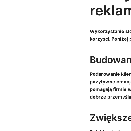
rekla
Wykorzystanie sł
korzyści. Poniżej
Budowani
Podarowanie klie
pozytywne emocje,
pomagają firmie w
dobrze przemyślan
Zwiększe