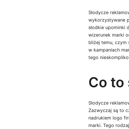
Słodycze reklamow
wykorzystywane prz
słodkie upominki 
wizerunek marki or
bliżej temu, czym 
w kampaniach mark
tego nieskompliko
Co to
Słodycze reklamow
Zazwyczaj są to cz
nadrukiem logo f
marki. Tego rodza