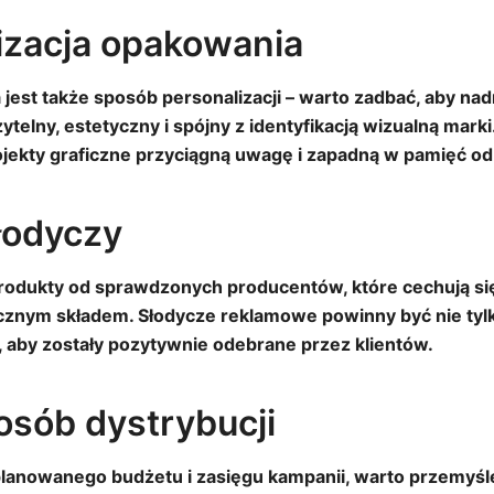
izacja opakowania
 jest także sposób personalizacji – warto zadbać, aby nad
telny, estetyczny i spójny z identyfikacją wizualną marki
ojekty graficzne przyciągną uwagę i zapadną w pamięć o
łodyczy
rodukty od sprawdzonych producentów, które cechują s
cznym składem. Słodycze reklamowe powinny być nie tylk
 aby zostały pozytywnie odebrane przez klientów.
posób dystrybucji
lanowanego budżetu i zasięgu kampanii, warto przemyśle