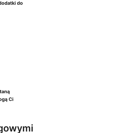
dodatki do
taną
ogą Ci
ngowymi