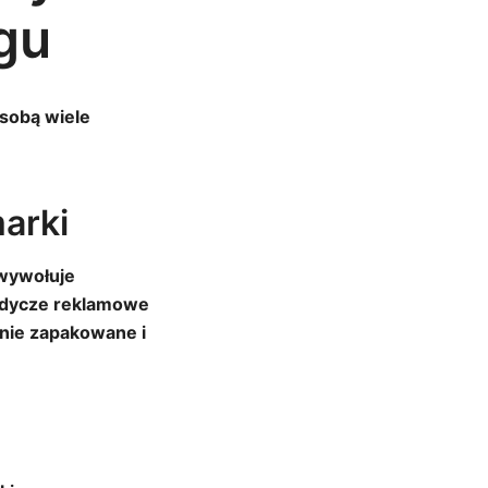
gu
 sobą wiele
arki
 wywołuje
łodycze reklamowe
znie zapakowane i