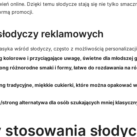
eń online. Dzięki temu słodycze stają się nie tylko smacz
ormą promocji.
słodyczy reklamowych
asyka wśród słodyczy, często z możliwością personalizacj
ng kolorowe i przyciągające uwagę, świetne dla młodszej 
rong różnorodne smaki i formy, łatwe do rozdawania na r
ng tradycyjne, miękkie cukierki, które można opakować w
i:</strong alternatywa dla osób szukających mniej klasycz
y stosowania słody