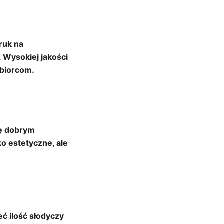
ruk na
. Wysokiej jakości
dbiorcom.
ię dobrym
o estetyczne, ale
ć ilość słodyczy