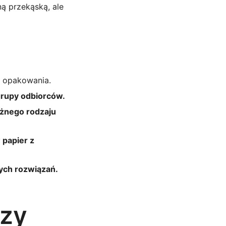
ną przekąską, ale
i opakowania.
grupy odbiorców.
óżnego rodzaju
 papier z
nych rozwiązań.
czy