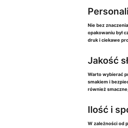
Personal
Nie bez znaczenia
opakowaniu był czy
druk i ciekawe pr
Jakość s
Warto wybierać p
smakiem i bezpie
również smaczne,
Ilość i s
W zależności od p