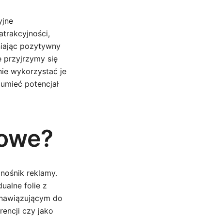
yjne
atrakcyjności,
niając pozytywny
e przyjrzymy się
nie wykorzystać je
umieć potencjał
mowe?
nośnik reklamy.
ualne folie z
 nawiązującym do
encji czy jako