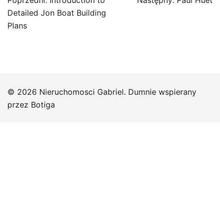
Poprzedni:
Introduction to
Następny:
Paul Huet
wpisu
Detailed Jon Boat Building
Plans
© 2026 Nieruchomosci Gabriel. Dumnie wspierany
przez
Botiga