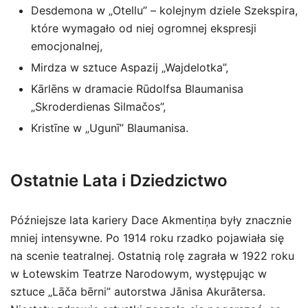
Desdemona w „Otellu” – kolejnym dziele Szekspira,
które wymagało od niej ogromnej ekspresji
emocjonalnej,
Mirdza w sztuce Aspazij „Wajdelotka”,
Kārlēns w dramacie Rūdolfsa Blaumanisa
„Skroderdienas Silmačos”,
Kristīne w „Ugunī” Blaumanisa.
Ostatnie Lata i Dziedzictwo
Późniejsze lata kariery Dace Akmentiņa były znacznie
mniej intensywne. Po 1914 roku rzadko pojawiała się
na scenie teatralnej. Ostatnią rolę zagrała w 1922 roku
w Łotewskim Teatrze Narodowym, występując w
sztuce „Lāča bērni” autorstwa Jānisa Akurātersa.