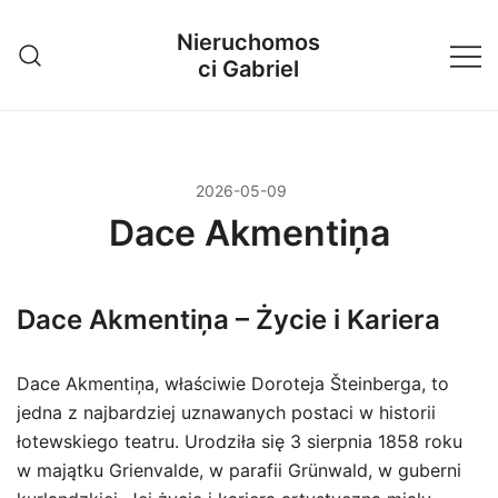
Przejdź
Nieruchomos
do
ci Gabriel
treści
2026-05-09
Dace Akmentiņa
Dace Akmentiņa – Życie i Kariera
Dace Akmentiņa, właściwie Doroteja Šteinberga, to
jedna z najbardziej uznawanych postaci w historii
łotewskiego teatru. Urodziła się 3 sierpnia 1858 roku
w majątku Grienvalde, w parafii Grünwald, w guberni