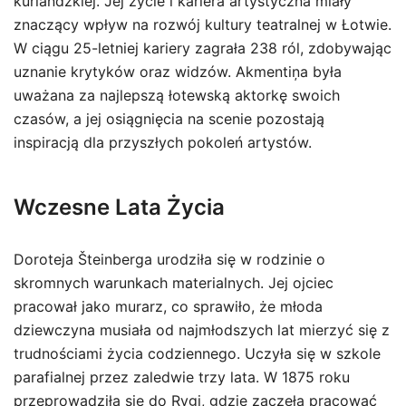
kurlandzkiej. Jej życie i kariera artystyczna miały
znaczący wpływ na rozwój kultury teatralnej w Łotwie.
W ciągu 25-letniej kariery zagrała 238 ról, zdobywając
uznanie krytyków oraz widzów. Akmentiņa była
uważana za najlepszą łotewską aktorkę swoich
czasów, a jej osiągnięcia na scenie pozostają
inspiracją dla przyszłych pokoleń artystów.
Wczesne Lata Życia
Doroteja Šteinberga urodziła się w rodzinie o
skromnych warunkach materialnych. Jej ojciec
pracował jako murarz, co sprawiło, że młoda
dziewczyna musiała od najmłodszych lat mierzyć się z
trudnościami życia codziennego. Uczyła się w szkole
parafialnej przez zaledwie trzy lata. W 1875 roku
przeprowadziła się do Rygi, gdzie zaczęła pracować