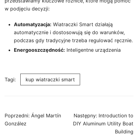
przedstawiamy kluczowe różnice, które mogą pomóc
w podjęciu decyzji:
Automatyzacja:
Wiatraczki Smart działają
automatycznie i dostosowują się do warunków,
podczas gdy tradycyjne trzeba regulować ręcznie.
Energooszczędność:
Inteligentne urządzenia
Tagi:
kup wiatraczki smart
Nawigacja
Poprzedni:
Ángel Martín
Następny:
Introduction to
wpisu
González
DIY Aluminum Utility Boat
Building