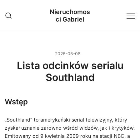
Przejdź
Nieruchomos
do
ci Gabriel
treści
2026-05-08
Lista odcinków serialu
Southland
Wstęp
„Southland” to amerykański serial telewizyjny, który
zyskał uznanie zarówno wśród widzów, jak i krytyków.
Emitowany od 9 kwietnia 2009 roku na stacji NBC, a