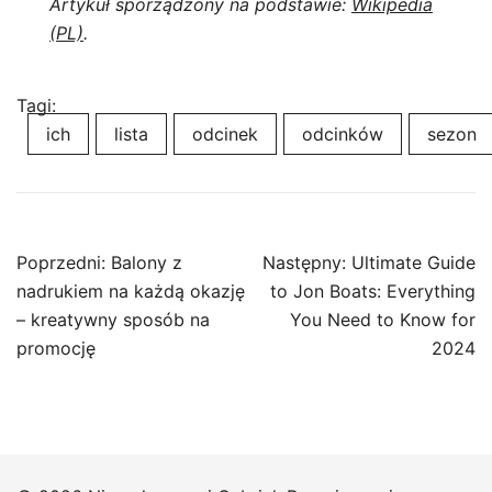
Artykuł sporządzony na podstawie:
Wikipedia
(PL)
.
Tagi:
ich
lista
odcinek
odcinków
sezon
Nawigacja
Poprzedni:
Balony z
Następny:
Ultimate Guide
wpisu
nadrukiem na każdą okazję
to Jon Boats: Everything
– kreatywny sposób na
You Need to Know for
promocję
2024