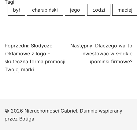
Tagi:
był
chałubiński
jego
Łodzi
maciej
Nawigacja
Poprzedni:
Słodycze
Następny:
Dlaczego warto
wpisu
reklamowe z logo –
inwestować w słodkie
skuteczna forma promocji
upominki firmowe?
Twojej marki
© 2026 Nieruchomosci Gabriel. Dumnie wspierany
przez
Botiga