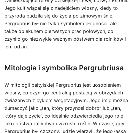
zamieszkujące tereny dzisiejszej Litwy, Łotwy i Estonii.
Jego kult wiązał się z nadejściem wiosny, kiedy to
przyroda budziła się do życia po zimowym śnie.
Pergrubrius był nie tylko symbolem płodności, ale
także opiekunem pierwszych prac polowych, co
czyniło go niezwykle ważnym bóstwem dla rolników i
ich rodzin.
Mitologia i symbolika Pergrubriusa
W mitologii bałtyjskiej Pergrubrius jest uosobieniem
wiosny, co czyni go centralną postacią w obrzędach
związanych z cyklem wegetacyjnym. Jego imię można
tłumaczyć jako „ten, który przynosi dobro” lub „ten,
który daje życie”, co idealnie odzwierciedla jego rolę
jako bóstwa rolnictwa i wzrostu roślin. W czasie, gdy
Pergrubrius był czczony, ludzie wierzyli, że jego łaska