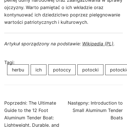
pełnej dumy narodowej oraz zaangażowania w sprawy
ojczyzny. Warto pamiętać o ich wkładzie oraz
kontynuować ich dziedzictwo poprzez pielęgnowanie
wartości patriotycznych i kulturowych.
Artykuł sporządzony na podstawie:
Wikipedia (PL)
.
Tagi:
herbu
ich
potoccy
potocki
potocki
Nawigacja
Poprzedni:
The Ultimate
Następny:
Introduction to
wpisu
Guide to the 12 Foot
Small Aluminum Tender
Aluminum Tender Boat:
Boats
Lightweight, Durable, and