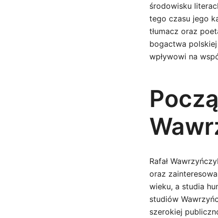
środowisku litera
tego czasu jego ka
tłumacz oraz poeta
bogactwa polskiej 
wpływowi na współ
Począt
Wawr
Rafał Wawrzyńczy
oraz zainteresowan
wieku, a studia h
studiów Wawrzyńcz
szerokiej publiczn