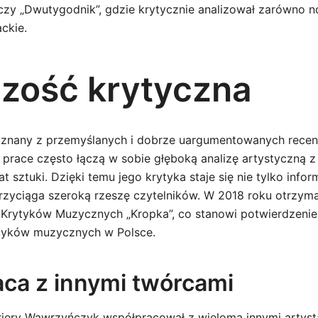
zy „Dwutygodnik”, gdzie krytycznie analizował zarówno 
ackie.
zość krytyczna
znany z przemyślanych i dobrze uargumentowanych recenz
 prace często łączą w sobie głęboką analizę artystyczną z
at sztuki. Dzięki temu jego krytyka staje się nie tylko infor
rzyciąga szeroką rzeszę czytelników. W 2018 roku otrzyma
 Krytyków Muzycznych „Kropka”, co stanowi potwierdzenie
ytyków muzycznych w Polsce.
ca z innymi twórcami
riery Wawrzyńczyk współpracował z wieloma innymi artyst