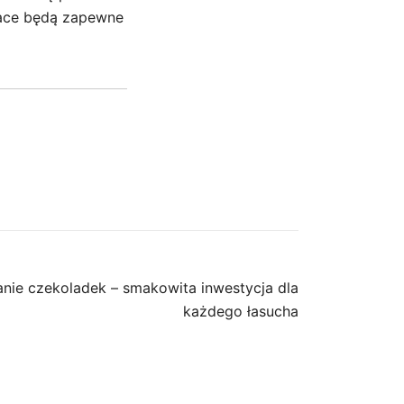
prace będą zapewne
ie czekoladek – smakowita inwestycja dla
każdego łasucha