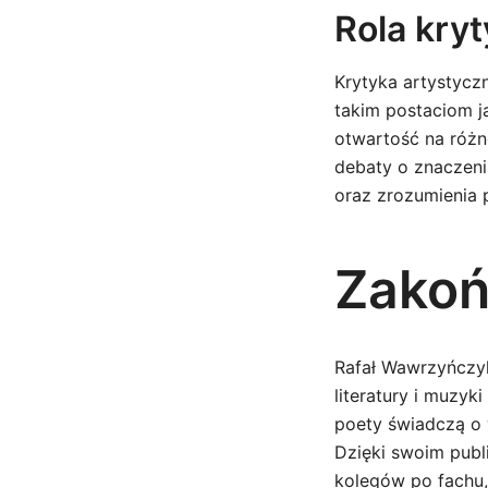
Rola kryt
Krytyka artystycz
takim postaciom j
otwartość na różn
debaty o znaczeni
oraz zrozumienia 
Zakoń
Rafał Wawrzyńczyk
literatury i muzyk
poety świadczą o 
Dzięki swoim publ
kolegów po fachu,