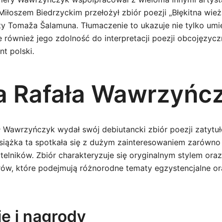
Miłoszem Biedrzyckim przełożył zbiór poezji „Błękitna wie
y Tomaža Šalamuna. Tłumaczenie to ukazuje nie tylko umi
 również jego zdolność do interpretacji poezji obcojęzycz
nt polski.
a Rafała Wawrzyńc
 Wawrzyńczyk wydał swój debiutancki zbiór poezji zatytu
 Książka ta spotkała się z dużym zainteresowaniem zarówno
ytelników. Zbiór charakteryzuje się oryginalnym stylem or
w, które podejmują różnorodne tematy egzystencjalne ora
e i nagrody