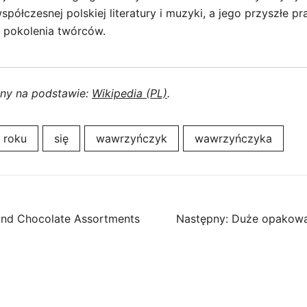
półczesnej polskiej literatury i muzyki, a jego przyszłe 
e pokolenia twórców.
ony na podstawie:
Wikipedia (PL)
.
roku
się
wawrzyńczyk
wawrzyńczyka
End Chocolate Assortments
Następny:
Duże opakowan