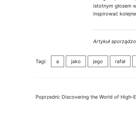
istotnym głosem ws
inspirować kolejn
Artykuł sporządz
Tagi:
a
jako
jego
rafał
Nawigacja
Poprzedni:
Discovering the World of High-
wpisu