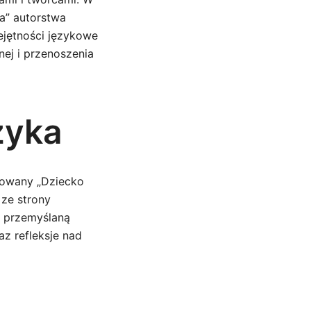
ża” autorstwa
ejętności językowe
nej i przenoszenia
zyka
łowany „Dziecko
 ze strony
az przemyślaną
z refleksje nad