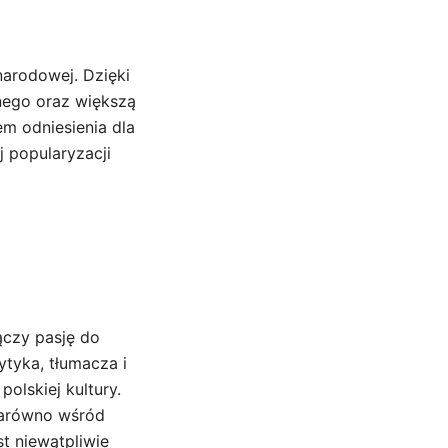
narodowej. Dzięki
nego oraz większą
m odniesienia dla
j popularyzacji
ączy pasję do
ytyka, tłumacza i
olskiej kultury.
zarówno wśród
t niewątpliwie