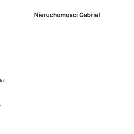
Nieruchomosci Gabriel
ako
.
ą