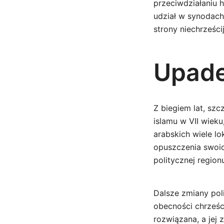
przeciwdziałaniu 
udział w synodach
strony niechrześc
Upade
Z biegiem lat, sz
islamu w VII wiek
arabskich wiele l
opuszczenia swoic
politycznej region
Dalsze zmiany pol
obecności chrześci
rozwiązana, a jej 