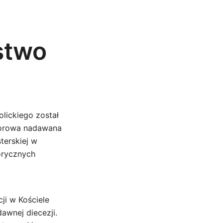
stwo
olickiego został
norowa nadawana
terskiej w
torycznych
ji w Kościele
awnej diecezji.