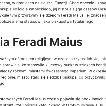
acena, w granicach dzisiejszej Tunezji. Choć obecnie uzna
biskupią Kościoła katolickiego, jej historia sięga czasów Ce
ykule tym przyjrzymy się dziejom Feradi Maius, jej znaczen
spółczesnemu statusowi jako biskupstwa tytularnego.
ia Feradi Maius
 ważnym ośrodkiem religijnym w czasach rzymskich. Jej lok
a sprawiała, że stanowiła kluczowy punkt w szlakach hand
między różnymi miastami ówczesnego imperium. W okresie
regionie, miasto stało się siedzibą biskupa, co przyczyniło
ego.
torycznych Feradi Maius często pojawia się obok innych m
 w strukturze Kościoła katolickiego w tamtym okresie. Bisku