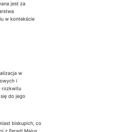
wana jest za
sarstwa
iu w kontekście
alizacja w
lowych i
 rozkwitu
 się do jego
iast biskupich, co
pi z Feradi Maius