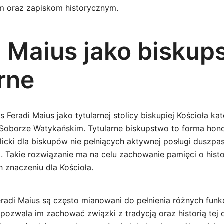
m oraz zapiskom historycznym.
i Maius jako biskup
rne
 Feradi Maius jako tytularnej stolicy biskupiej Kościoła kat
 Soborze Watykańskim. Tytularne biskupstwo to forma ho
licki dla biskupów nie pełniących aktywnej posługi duszpas
ji. Takie rozwiązanie ma na celu zachowanie pamięci o his
h znaczeniu dla Kościoła.
Feradi Maius są często mianowani do pełnienia różnych funkc
ozwala im zachować związki z tradycją oraz historią tej d