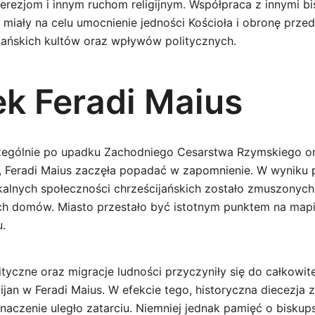
herezjom i innym ruchom religijnym. Współpraca z innymi b
 miały na celu umocnienie jedności Kościoła i obronę prze
ijańskich kultów oraz wpływów politycznych.
k Feradi Maius
czególnie po upadku Zachodniego Cesarstwa Rzymskiego o
u, Feradi Maius zaczęła popadać w zapomnienie. W wyniku
okalnych społeczności chrześcijańskich zostało zmuszonych
h domów. Miasto przestało być istotnym punktem na mapie r
u.
ityczne oraz migracje ludności przyczyniły się do całkowit
jan w Feradi Maius. W efekcie tego, historyczna diecezja z
znaczenie uległo zatarciu. Niemniej jednak pamięć o biskup