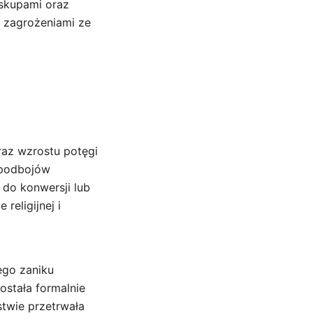
iskupami oraz
d zagrożeniami ze
raz wzrostu potęgi
 podbojów
 do konwersji lub
eligijnej i
ego zaniku
ostała formalnie
stwie przetrwała