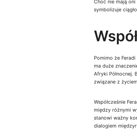
Choć nie mają oni
symbolizuje ciągłoś
Współ
Pomimo że Feradi M
ma duże znaczenie 
Afryki Północnej. 
związane z życiem
Współcześnie Fera
między różnymi wyz
stanowi ważny ko
dialogiem międzyre