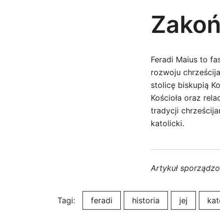
Zakoń
Feradi Maius to fa
rozwoju chrześcija
stolicę biskupią K
Kościoła oraz rela
tradycji chrześcij
katolicki.
Artykuł sporządz
Tagi:
feradi
historia
jej
kat