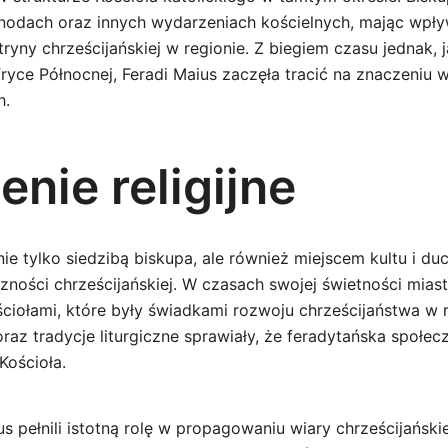
ynodach oraz innych wydarzeniach kościelnych, mając wpł
ryny chrześcijańskiej w regionie. Z biegiem czasu jednak, j
yce Północnej, Feradi Maius zaczęła tracić na znaczeniu w 
h.
nie religijne
nie tylko siedzibą biskupa, ale również miejscem kultu i 
czności chrześcijańskiej. W czasach swojej świetności mia
ciołami, które były świadkami rozwoju chrześcijaństwa w r
oraz tradycje liturgiczne sprawiały, że feradytańska społecz
Kościoła.
us pełnili istotną rolę w propagowaniu wiary chrześcijańskie