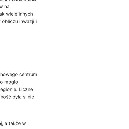
yw na
ak wiele innych
obliczu inwazji i
duchowego centrum
sto mogło
egionie. Liczne
ność była silnie
j, a także w