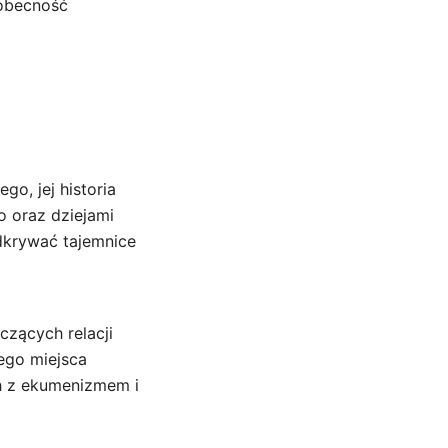
 obecność
go, jej historia
o oraz dziejami
odkrywać tajemnice
zących relacji
tego miejsca
h z ekumenizmem i