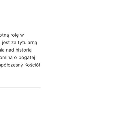
otną rolę w
jest za tytularną
ia nad historią
pomina o bogatej
spółczesny Kościół