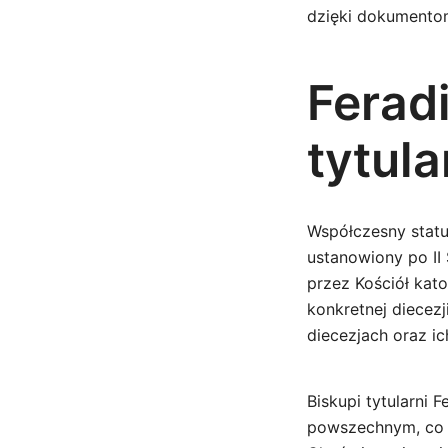
dzięki dokumento
Ferad
tytula
Współczesny status
ustanowiony po II
przez Kościół kato
konkretnej diecez
diecezjach oraz ic
Biskupi tytularni 
powszechnym, co p