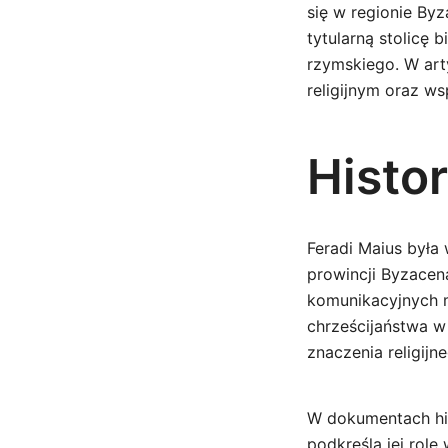
się w regionie Byz
tytularną stolicę 
rzymskiego. W art
religijnym oraz w
Histor
Feradi Maius była
prowincji Byzacen
komunikacyjnych 
chrześcijaństwa w 
znaczenia religijn
W dokumentach his
podkreśla jej rolę