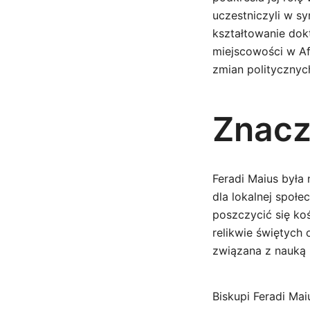
uczestniczyli w s
kształtowanie dokt
miejscowości w Afr
zmian politycznyc
Znacze
Feradi Maius była 
dla lokalnej społe
poszczycić się koś
relikwie świętych 
związana z nauką 
Biskupi Feradi Mai