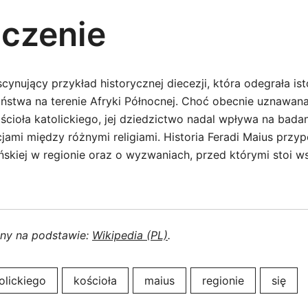
czenie
scynujący przykład historycznej diecezji, która odegrała ist
ństwa na terenie Afryki Północnej. Choć obecnie uznawana 
ościoła katolickiego, jej dziedzictwo nadal wpływa na badan
cjami między różnymi religiami. Historia Feradi Maius przy
ańskiej w regionie oraz o wyzwaniach, przed którymi stoi w
ony na podstawie:
Wikipedia (PL)
.
olickiego
kościoła
maius
regionie
się