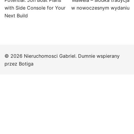
wpisu
Potential: Jon Boat Plans
Wawela – słodka tradycja
with Side Console for Your
w nowoczesnym wydaniu
Next Build
© 2026 Nieruchomosci Gabriel. Dumnie wspierany
przez
Botiga