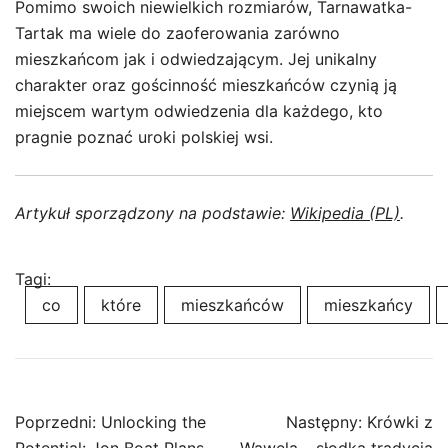
Pomimo swoich niewielkich rozmiarów, Tarnawatka-
Tartak ma wiele do zaoferowania zarówno
mieszkańcom jak i odwiedzającym. Jej unikalny
charakter oraz gościnność mieszkańców czynią ją
miejscem wartym odwiedzenia dla każdego, kto
pragnie poznać uroki polskiej wsi.
Artykuł sporządzony na podstawie:
Wikipedia (PL)
.
Tagi:
co
które
mieszkańców
mieszkańcy
Nawigacja
Poprzedni:
Unlocking the
Następny:
Krówki z