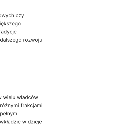
rowych czy
większego
radycje
 dalszego rozwoju
w wielu władców
 różnymi frakcjami
 pełnym
 wkładzie w dzieje