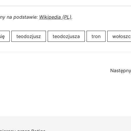
ony na podstawie:
Wikipedia (PL)
.
się
teodozjusz
teodozjusza
tron
wołoszc
Następny