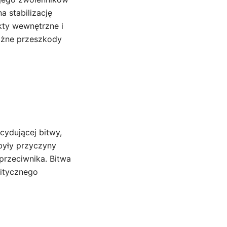
a stabilizację
kty wewnętrzne i
ważne przeszkody
cydującej bitwy,
 były przyczyny
przeciwnika. Bitwa
litycznego