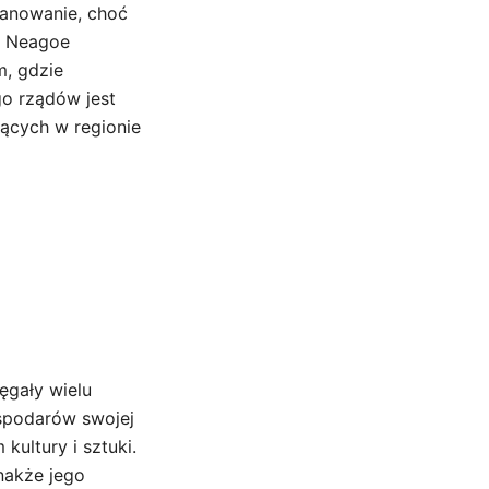
panowanie, choć
yn Neagoe
m, gdzie
go rządów jest
zących w regionie
ęgały wielu
ospodarów swojej
ultury i sztuki.
nakże jego