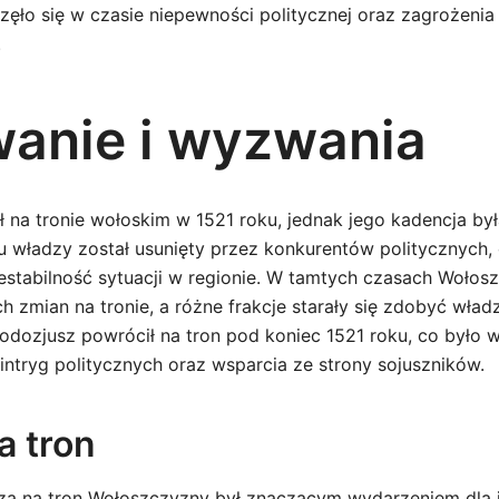
ęło się w czasie niepewności politycznej oraz zagrożenia
.
anie i wyzwania
 na tronie wołoskim w 1521 roku, jednak jego kadencja był
u władzy został usunięty przez konkurentów politycznych,
iestabilność sytuacji w regionie. W tamtych czasach Wołos
 zmian na tronie, a różne frakcje starały się zdobyć władz
dozjusz powrócił na tron pod koniec 1521 roku, co było 
ntryg politycznych oraz wsparcia ze strony sojuszników.
a tron
za na tron Wołoszczyzny był znaczącym wydarzeniem dla