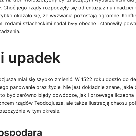
 Choć jego rządy rozpoczęły się od entuzjazmu i nadziei n
 szybko okazało się, że wyzwania pozostają ogromne. Konfli
ymi rodami szlacheckimi nadal były obecne i stanowiły po
ządzenia.
 i upadek
ozjusza miał się szybko zmienić. W 1522 roku doszło do de
ego panowanie oraz życie. Nie jest dokładnie znane, jakie
 to być zarówno błędy dowódcze, jak i przewaga liczebna 
końcem rządów Teodozjusza, ale także ilustracją chaosu po
szczyźnie w tym okresie.
ospodara