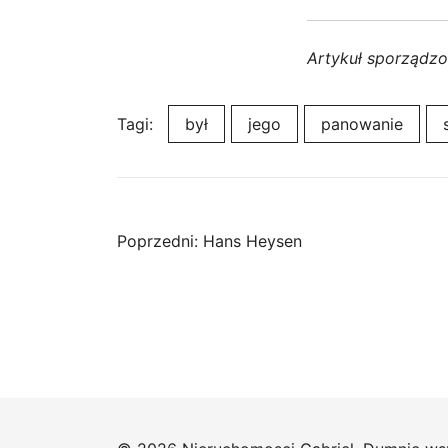
Artykuł sporządz
Tagi:
był
jego
panowanie
Nawigacja
Poprzedni:
Hans Heysen
wpisu