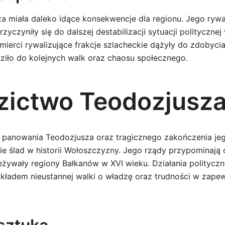
a miała daleko idące konsekwencje dla regionu. Jego rywal
rzyczyniły się do dalszej destabilizacji sytuacji polityczne
ierci rywalizujące frakcje szlacheckie dążyły do zdobycia
ziło do kolejnych walk oraz chaosu społecznego.
zictwo Teodozjusz
panowania Teodozjusza oraz tragicznego zakończenia jeg
ie ślad w historii Wołoszczyzny. Jego rządy przypominają 
eżywały regiony Bałkanów w XVI wieku. Działania polityczne
kładem nieustannej walki o władzę oraz trudności w zapewn