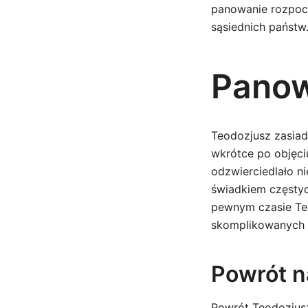
panowanie rozpocz
sąsiednich państw
Panow
Teodozjusz zasiadł
wkrótce po objęci
odzwierciedlało n
świadkiem częstych
pewnym czasie Teo
skomplikowanych i
Powrót n
Powrót Teodozjus