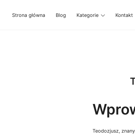
Przejdź
do
Strona główna
Blog
Kategorie
Kontakt
treści
T
Wpro
Teodozjusz, znany