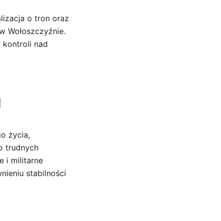
izacja o tron oraz
j w Wołoszczyźnie.
 kontroli nad
a
o życia,
o trudnych
 i militarne
ieniu stabilności