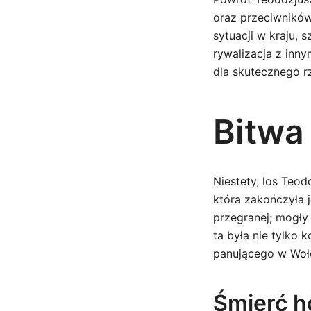
oraz przeciwników.
sytuacji w kraju,
rywalizacja z inn
dla skutecznego r
Bitwa
Niestety, los Teod
która zakończyła j
przegranej; mogły
ta była nie tylko 
panującego w Woło
Śmierć h