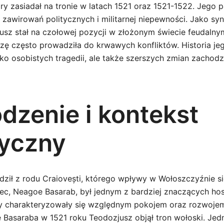
ry zasiadał na tronie w latach 1521 oraz 1521-1522. Jego 
e zawirowań politycznych i militarnej niepewności. Jako s
usz stał na czołowej pozycji w złożonym świecie feudalny
dzę często prowadziła do krwawych konfliktów. Historia je
lko osobistych tragedii, ale także szerszych zmian zachod
dzenie i kontekst
ryczny
ził z rodu Craiovești, którego wpływy w Wołoszczyźnie si
iec, Neagoe Basarab, był jednym z bardziej znaczących h
dy charakteryzowały się względnym pokojem oraz rozwojem k
 Basaraba w 1521 roku Teodozjusz objął tron wołoski. Jed