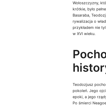
Wołoszczyzny, któ
krótkie, było pełn
Basaraba, Teodozj
rywalizacja o wła
przykładem nie ty
w XVI wieku.
Pocho
histo
Teodozjusz pochod
pokoleń. Jego ojc
epoki, a jego rzą
Po śmierci Neagoe