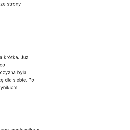
 ze strony
a krótka. Już
 co
zczyzna była
ę dla siebie. Po
wynikiem
 jego zwolenników