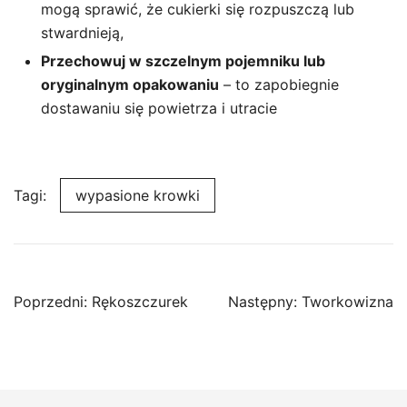
mogą sprawić, że cukierki się rozpuszczą lub
stwardnieją,
Przechowuj w szczelnym pojemniku lub
oryginalnym opakowaniu
– to zapobiegnie
dostawaniu się powietrza i utracie
Tagi:
wypasione krowki
Nawigacja
Poprzedni:
Rękoszczurek
Następny:
Tworkowizna
wpisu